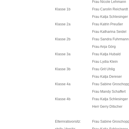
Frau Nicole Lehmann
Klasse 1b
Frau Carolin Reichardt
Frau Katja Schlesinger
Klasse 2a
Frau Katrin Preußer
Frau Katharina Seidel
Klasse 2b
Frau Sandra Fuhrmann
Frau Anja Görg
Klasse 3a
Frau Katja Hubald
Frau Lydia Klein
Klasse 3b
Frau Grit Uhlig
Frau Katja Dereser
Klasse 4a
Frau Sabine Groschop
Frau Mandy Schaffert
Klasse 4b
Frau Katja Schlesinger
Herr Gerry Ditscher
Elternratsvorsitz:
Frau Sabine Groschop
stellv. Vorsitz:
Frau Katja Schlesinger